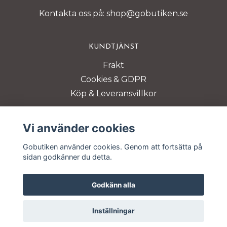
Kontakta oss på:
shop@gobutiken.se
KUNDTJÄNST
Frakt
Cookies & GDPR
Köp & Leveransvillkor
BETALSÄTT
Vi använder cookies
Gobutiken använder cookies. Genom att fortsätta på
sidan godkänner du detta.
Godkänn alla
© Copyright 2026 Gobutiken
Inställningar
Powered by Quickbutik