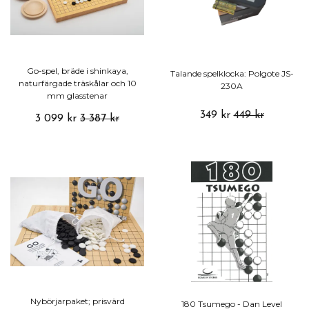
Go-spel, bräde i shinkaya,
Talande spelklocka: Polgote JS-
naturfärgade träskålar och 10
230A
mm glasstenar
349 kr
449 kr
3 099 kr
3 387 kr
Nybörjarpaket; prisvärd
180 Tsumego - Dan Level