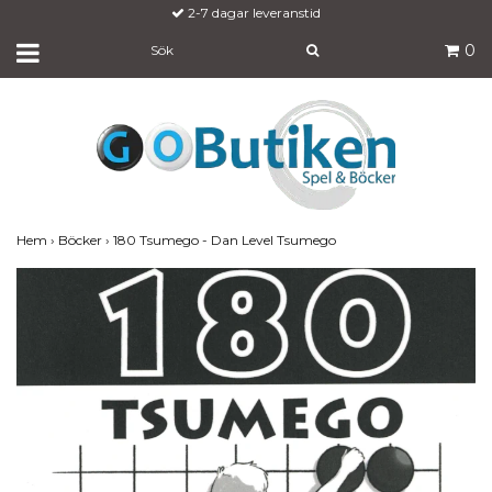
2-7 dagar leveranstid
0
Hem
›
Böcker
›
180 Tsumego - Dan Level Tsumego