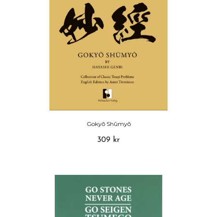
Gokyō Shūmyō
309 kr