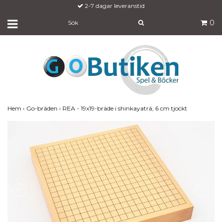
2-7 dagar leveranstid
0
Hem
›
Go-bräden
›
REA - 19x19-bräde i shinkayaträ, 6 cm tjockt