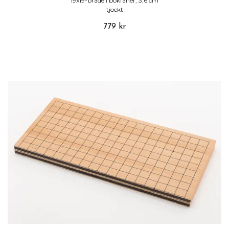
19x19-bräde i bokfanér, 3,6 cm
tjockt
779 kr