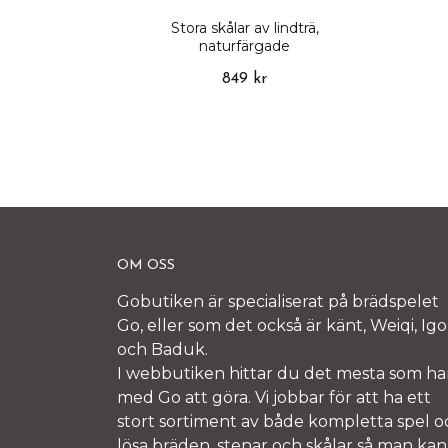
Stora skålar av lindträ,
naturfärgade
849 kr
OM OSS
Gobutiken är specialiserat på brädspelet
Go, eller som det också är känt, Weiqi, Igo
och Baduk.
I webbutiken hittar du det mesta som ha
med Go att göra. Vi jobbar för att ha ett
stort sortiment av både kompletta spel o
lösa bräden, stenar och skålar så man kan