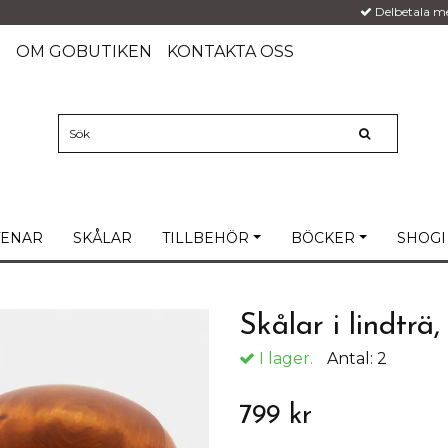
Delbetala m
G
OM GOBUTIKEN
KONTAKTA OSS
TENAR
SKÅLAR
TILLBEHÖR
BÖCKER
SHOGI
Skålar i lindträ
I lager.
Antal:
2
799 kr