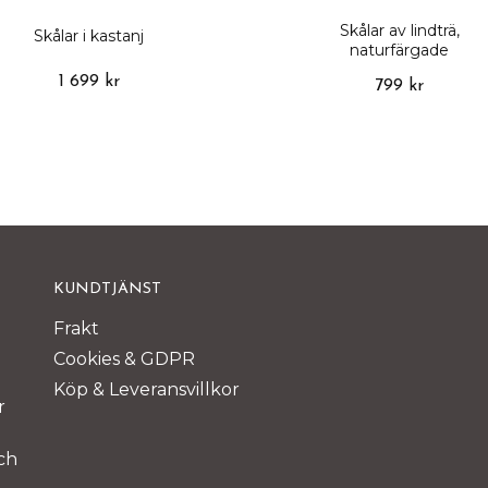
Skålar av lindträ,
Skålar i kastanj
naturfärgade
1 699 kr
799 kr
KUNDTJÄNST
Frakt
Cookies & GDPR
Köp & Leveransvillkor
r
ch