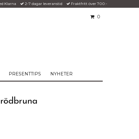
ed Klarna
2-7 dagar leveranstid
Fraktfritt över 700:-
0
PRESENTTIPS
NYHETER
, rödbruna