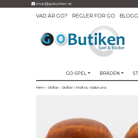
shop@gobutiken.se
VAD ÄR GO?
REGLER FÖR GO
BLOG
GO-SPEL
BRÄDEN
S
Hem
›
Skålar
›
Skålar i lindträ, rödbruna