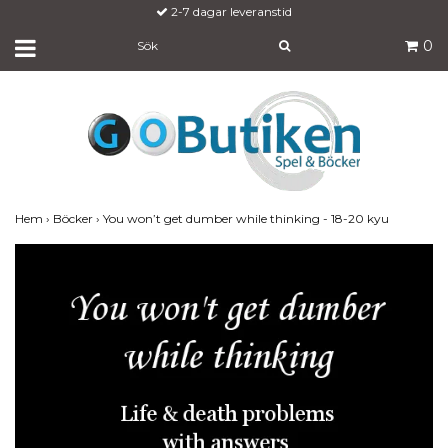
2-7 dagar leveranstid
Fraktfritt över 700:-
0
Hem
›
Böcker
›
You won’t get dumber while thinking - 18-20 kyu