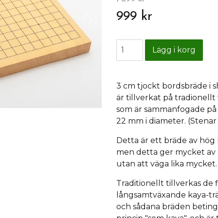
999 kr
3 cm tjockt bordsbräde i s
är tillverkat på tradionell
som är sammanfogade på l
22 mm i diameter. (Stenar 
Detta är ett bräde av hög 
men detta ger mycket av d
utan att väga lika mycket.
Traditionellt tillverkas de
långsamtväxande kaya-träd
och sådana bräden betinga