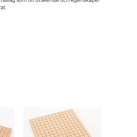
 träslag som till utseende och egenskaper
rät.