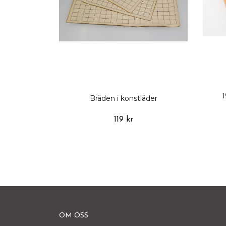
1
Bräden i konstläder
119 kr
OM OSS