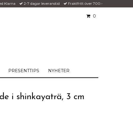
ed Klarna
2-7 dagar leveranstid
Fraktfritt över 700:-
0
PRESENTTIPS
NYHETER
de i shinkayaträ, 3 cm