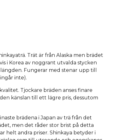
hinkayaträ. Trät är från Alaska men brädet
t vis i Korea av noggrant utvalda stycken
ängden. Fungerar med stenar upp till
ingår inte).
kvalitet. Tjockare bräden anses finare
en känslan till ett lägre pris, dessutom
 finaste brädena i Japan av trä från det
et, men det råder stor brist på detta
r helt andra priser. Shinkaya betyder i