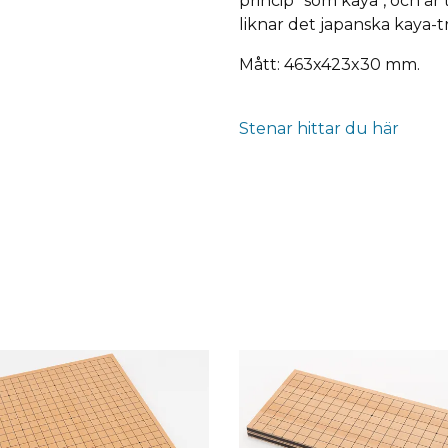
princip "som kaya", och är
liknar det japanska kaya-t
Mått: 463x423x30 mm.
Stenar hittar du här