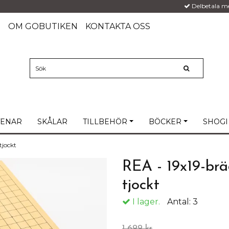
Delbetala m
G
OM GOBUTIKEN
KONTAKTA OSS
TENAR
SKÅLAR
TILLBEHÖR
BÖCKER
SHOGI
 tjockt
REA - 19x19-brä
tjockt
I lager.
Antal:
3
1 699 kr