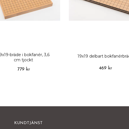
9x19-bräde i bokfanér, 3,6
19x19 delbart bokfanérbr
cm tjockt
469 kr
779 kr
KUNDTJÄNST