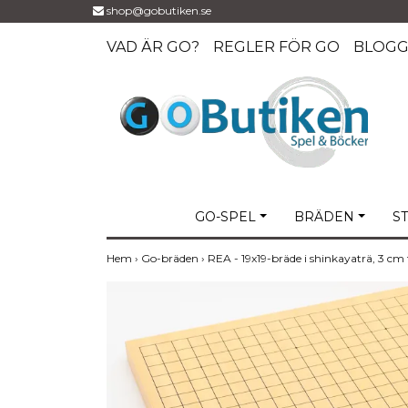
shop@gobutiken.se
VAD ÄR GO?
REGLER FÖR GO
BLOG
GO-SPEL
BRÄDEN
S
Hem
›
Go-bräden
›
REA - 19x19-bräde i shinkayaträ, 3 cm