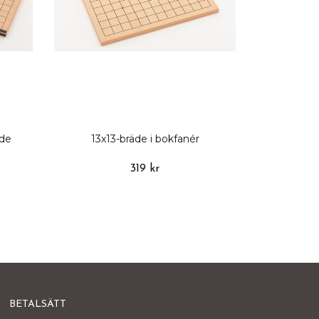
äde
13x13-bräde i bokfanér
319 kr
BETALSÄTT