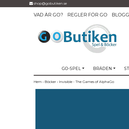
shop@gobutiken.se
VAD ÄR GO?
REGLER FÖR GO
BLOG
GO-SPEL
BRÄDEN
S
Hem
›
Böcker
›
Invisible - The Games of AlphaGo