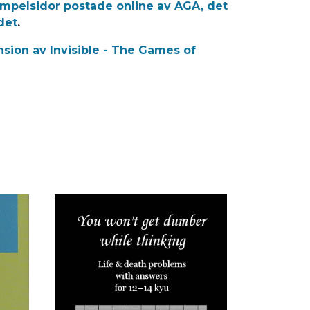
empelsidor postade online av AGA, det
det
.
nsion av Invisible - The Games of