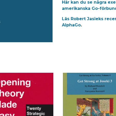
Här kan du se några ex
amerikanska Go-förbun
Läs Robert Jasieks rece
AlphaGo
.