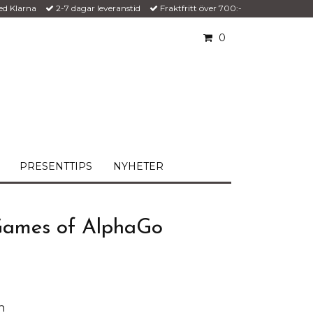
ed Klarna
2-7 dagar leveranstid
Fraktfritt över 700:-
0
PRESENTTIPS
NYHETER
 Games of AlphaGo
!
n