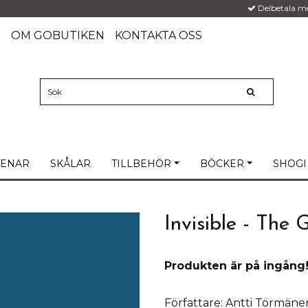
Delbetala m
G
OM GOBUTIKEN
KONTAKTA OSS
TENAR
SKÅLAR
TILLBEHÖR
BÖCKER
SHOGI
Invisible - The
Produkten är på ingång
Författare: Antti Törmäne