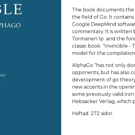
The book documents the br
the field of Go.
It contains
Google DeepMind software
commentary. It is written 
Törmänen 1p
and the
for
classic book “Invincible 
model for the compilation
AlphaGo “has not only d
opponents, but has also co
development of go theory
new accents in the opening
some previously valid iron
Hebsacker Verlag, which 
Häftad. 272 sidor.