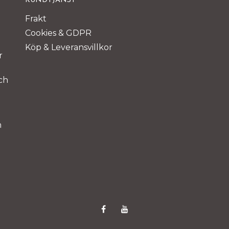
KUNDTJÄNST
Frakt
Cookies & GDPR
Köp & Leveransvillkor
r
ch
m