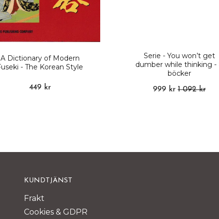
Serie - You won’t get
A Dictionary of Modern
dumber while thinking -
Fuseki - The Korean Style
böcker
449 kr
999 kr
1 092 kr
KUNDTJÄNST
Frakt
Cookies & GDPR