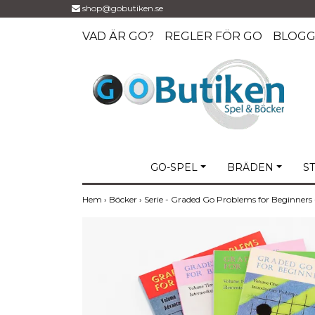
shop@gobutiken.se
VAD ÄR GO?
REGLER FÖR GO
BLOG
GO-SPEL
BRÄDEN
S
Hem
›
Böcker
›
Serie - Graded Go Problems for Beginners