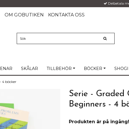
Delbetala m
G
OM GOBUTIKEN
KONTAKTA OSS
TENAR
SKÅLAR
TILLBEHÖR
BÖCKER
SHOGI
 - 4 böcker
Serie - Graded 
Beginners - 4 b
Produkten är på ingång