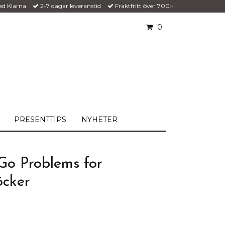
ed Klarna
2-7 dagar leveranstid
Fraktfritt över 700:-
0
PRESENTTIPS
NYHETER
Go Problems for
öcker
!