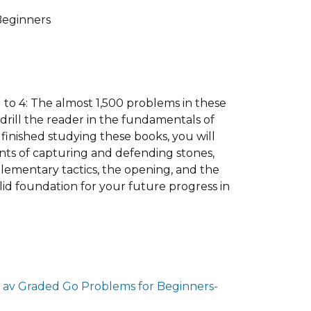
Beginners
 to 4: The almost 1,500 problems in these
rill the reader in the fundamentals of
inished studying these books, you will
ts of capturing and defending stones,
elementary tactics, the opening, and the
lid foundation for your future progress in
 av Graded Go Problems for Beginners-