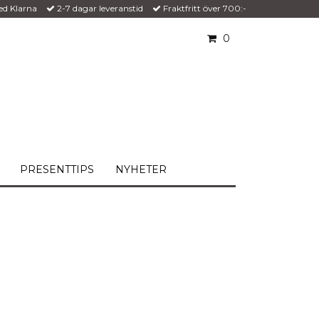
ed Klarna
2-7 dagar leveranstid
Fraktfritt över 700:-
0
PRESENTTIPS
NYHETER