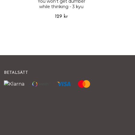
You won’t get dumber
while thinking - 3 kyu
129 kr
BETALSÄTT