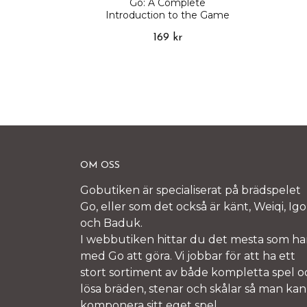
Go: A Complete
Introduction to the Game
169 kr
OM OSS
Gobutiken är specialiserat på brädspelet
Go, eller som det också är känt, Weiqi, Igo
och Baduk.
I webbutiken hittar du det mesta som ha
med Go att göra. Vi jobbar för att ha ett
stort sortiment av både kompletta spel o
lösa bräden, stenar och skålar så man kan
komponera sitt eget spel.