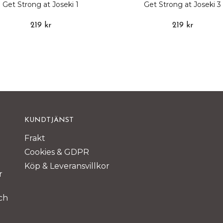
Get Strong at Joseki 1
Get Strong at Joseki 3
219 kr
219 kr
KUNDTJÄNST
Frakt
Cookies & GDPR
Köp & Leveransvillkor
r
ch