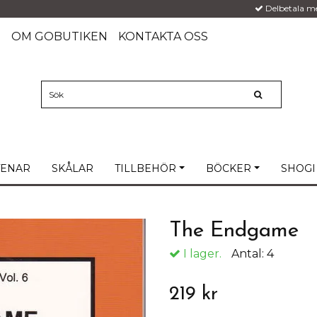
Delbetala m
G
OM GOBUTIKEN
KONTAKTA OSS
TENAR
SKÅLAR
TILLBEHÖR
BÖCKER
SHOGI
The Endgame
I lager.
Antal:
4
219 kr