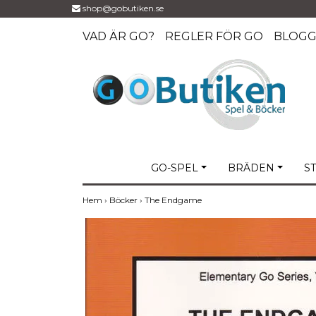
shop@gobutiken.se
VAD ÄR GO?
REGLER FÖR GO
BLOG
GO-SPEL
BRÄDEN
S
Hem
›
Böcker
›
The Endgame