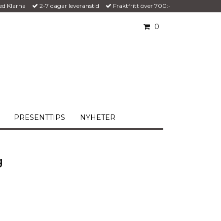
ed Klarna
2-7 dagar leveranstid
Fraktfritt över 700:-
0
PRESENTTIPS
NYHETER
g