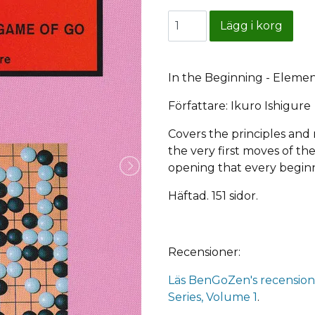
In the Beginning - Elemen
Författare: Ikuro Ishigure
Covers the principles and
the very first moves of the
opening that every begin
Häftad. 151 sidor.
Recensioner:
Läs BenGoZen's recension
Series, Volume 1
.