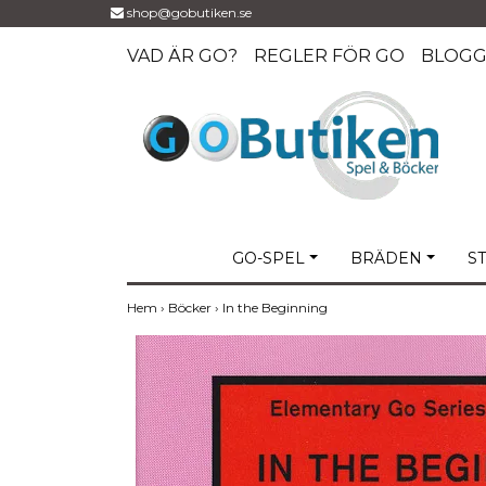
shop@gobutiken.se
VAD ÄR GO?
REGLER FÖR GO
BLOG
GO-SPEL
BRÄDEN
S
Hem
›
Böcker
›
In the Beginning