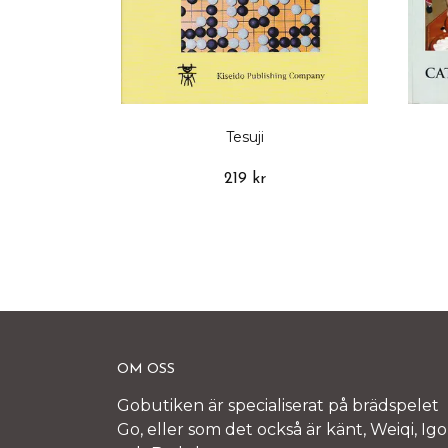
Tesuji
219 kr
OM OSS
Gobutiken är specialiserat på brädspelet
Go, eller som det också är känt, Weiqi, Igo