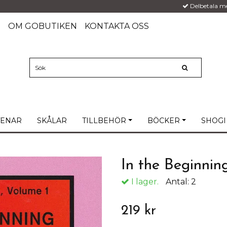
Delbetala m
G
OM GOBUTIKEN
KONTAKTA OSS
TENAR
SKÅLAR
TILLBEHÖR
BÖCKER
SHOGI
In the Beginnin
I lager.
Antal:
2
219 kr