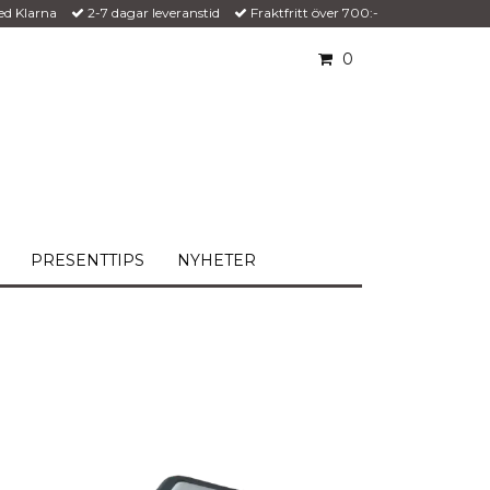
ed Klarna
2-7 dagar leveranstid
Fraktfritt över 700:-
0
PRESENTTIPS
NYHETER