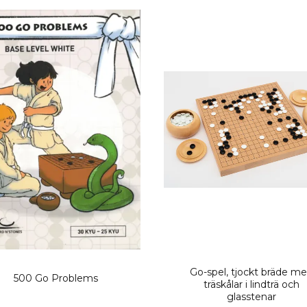
Go-spel, tjockt bräde m
500 Go Problems
träskålar i lindträ och
glasstenar