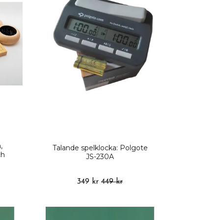
,
Talande spelklocka: Polgote
ch
JS-230A
349 kr
449 kr