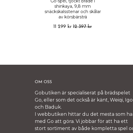
Go-spel, tjockt bräde i
shinkaya, 9,8 mm
snäckskalsstenar och skålar
av körsbärsträ
11 299 kr
12 397 kr
OM OSS
Gobutiken är specialiserat på brädspelet
Go, eller som det också är känt, Weiqi, Igo
och Baduk.
I webbutiken hittar du det mesta som ha
med Go att göra. Vi jobbar för att ha ett
stort sortiment av både kompletta spel o