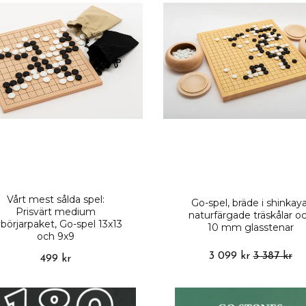
Vårt mest sålda spel:
Go-spel, bräde i shinkaya
Prisvärt medium
naturfärgade träskålar o
börjarpaket, Go-spel 13x13
10 mm glasstenar
och 9x9
3 099 kr
3 387 kr
499 kr